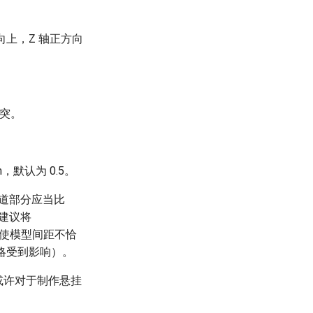
向上，Z 轴正方向
冲突。
默认为 0.5。
轨道部分应当比
太建议将
能致使模型间距不恰
会略受到影响）。
或许对于制作悬挂