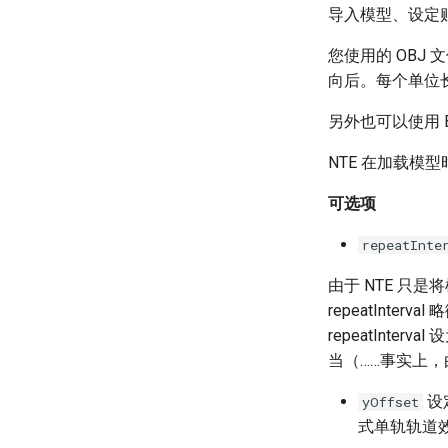
导入模型、设定
您使用的 OBJ
向后。每个单位长
另外也可以使用 B
NTE 在加载模型
可选项
repeatInte
由于 NTE 
repeatInt
repeatInt
当（……事实上，
设
yOffset
式单轨轨道效