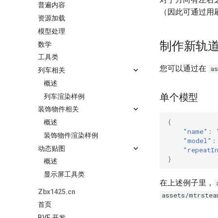
普遍内容
（因此可通过用
资源加载
模型处理
制作新轨
数学
工具类
您可以通过在
a
列车相关
概述
单个模型
列车渲染样例
装饰物件相关
{
概述
"name"
:
装饰物件渲染样例
"model"
:
动态贴图
"repeatI
}
概述
显示屏工具类
在上述例子里，
Zbx1425.cn
assets/mtrstea
首页
BVE 开发