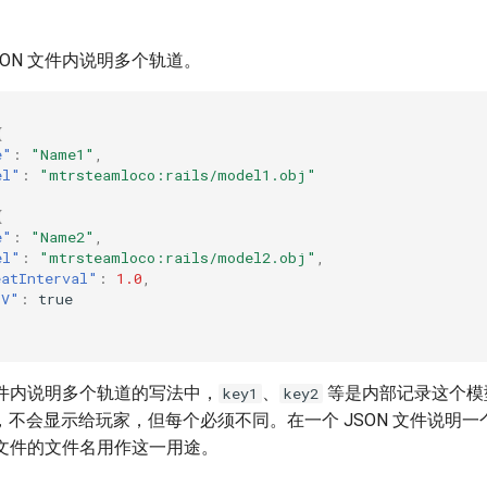
SON 文件内说明多个轨道。
{
e"
:
"Name1"
,
el"
:
"mtrsteamloco:rails/model1.obj"
{
e"
:
"Name2"
,
el"
:
"mtrsteamloco:rails/model2.obj"
,
eatInterval"
:
1.0
,
pV"
:
true
 文件内说明多个轨道的写法中，
、
等是内部记录这个模
key1
key2
不会显示给玩家，但每个必须不同。在一个 JSON 文件说明一
N 文件的文件名用作这一用途。