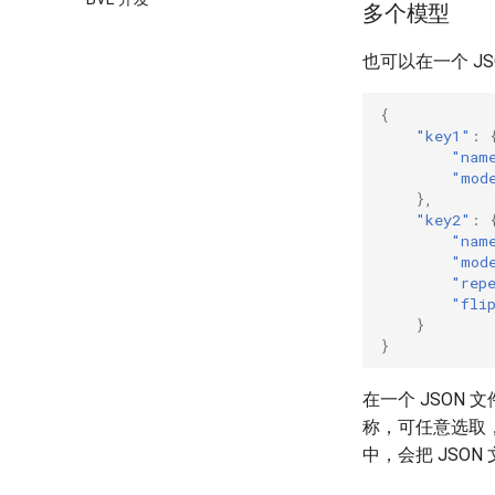
多个模型
也可以在一个 J
{
"key1"
:
"nam
"mod
},
"key2"
:
"nam
"mod
"rep
"fli
}
}
在一个 JSON
称，可任意选取，
中，会把 JSO