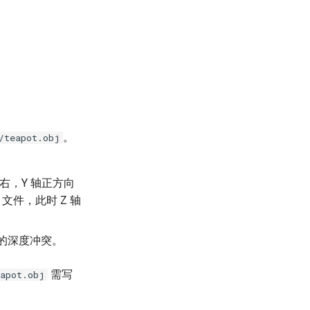
。
/teapot.obj
右，Y 轴正方向
文件，此时 Z 轴
之间的深度冲突。
需写
eapot.obj