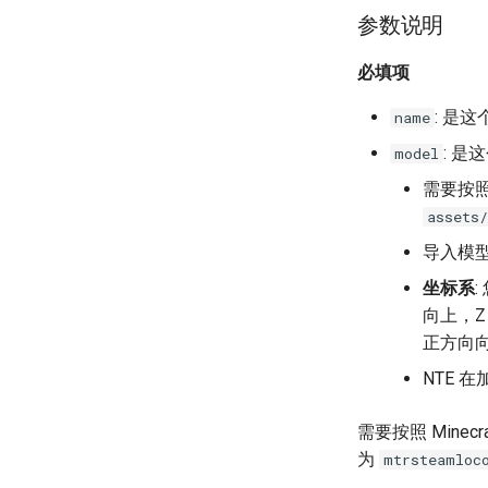
参数说明
必填项
: 是
name
: 是
model
需要按照 
assets
导入模
坐标系
向上，Z
正方向
NTE 
需要按照 Minec
为
mtrsteamloc