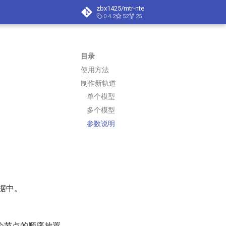
zbx1425/mtr-nte
0.4.2
52
25
目录
使用方法
制作新轨道
单个模型
多个模型
参数说明
据中。
个节点的顺序放置