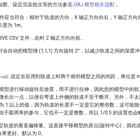
贴图、设定渲染批次等的方法参见
OBJ 模型相关适配
。
 文件应当符合：相对于轨道的方向，X 轴正方向向右，Y 轴正方向
度为 1m。
VE CSV 文件，此时 Z 轴正方向向前。
时会自动把模型绕 (1,1,1) 方向旋转 2°，以减少轨道之间的深度
设定在应用到轨道上时两个相邻模型之间的间距，单位是 m，
rval
只是将模型进行移动旋转后放置，而不进行拉伸，因此您的模型中的
erval 略微长出一点，以便在弯道上外侧的轨道不至于断开。另外，不
erval 设为 1 以上的值，因为轨道的长度不一定是它的整倍数，这可
由于圆周率的参与，它也不一定是整数，所以 1/0.5 的设置也
定轨道的垂直偏移量。这直接平移模型的原点(旋转中心)，因此
果更好。默认为 0。