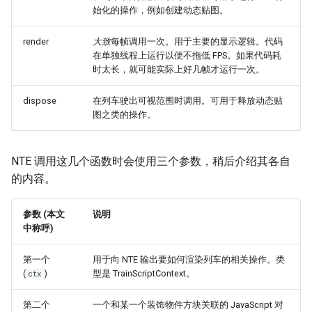
始化的操作，例如创建动态贴图。
render
大致
每帧调用一次。用于主要的显示逻辑。代码
在单独线程上运行以便不拖低 FPS。如果代码耗
时太长，就可能实际上好几帧才运行一次。
dispose
在列车驶出可视范围时调用。可用于释放动态贴
图之类的操作。
NTE 调用这几个函数时会使用三个参数，稍后介绍其各自
的内容。
参数 (本文
说明
中称呼)
第一个
用于向 NTE 输出要如何渲染列车的相关操作。类
(
)
型是 TrainScriptContext。
ctx
第二个
一个和某一个装饰物件方块关联的 JavaScript 对