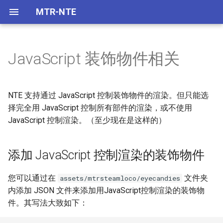
MTR-NTE
JavaScript 装饰物件相关
首页
OBJ 模型格式
概述
添加 JavaScript 控制渲染的装
概述
首页
饰物件
特性功能
将 OBJ 模型用于列车
列车渲染样例
显示屏工具类
BVE 开发
NTE 支持通过 JavaScript 控制装饰物件的渲染。但只能选
全局环境
择完全用 JavaScript 控制所有部件的渲染，或不使用
下载
装饰物件
JavaScript 控制渲染。（至少现在是这样的）
您要定义的函数
自定义轨道模型
EyeCandyScriptContext
添加 JavaScript 控制渲染的装饰物件
CSV 模型格式
BlockEyeCandy
您可以通过在
文件夹
assets/mtrsteamloco/eyecandies
内添加 JSON 文件来添加用JavaScript控制渲染的装饰物
件。其写法大致如下：