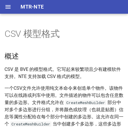
MTR-NTE
CSV 模型格式
首页
概述
普遍内容
首页
概述
概述
概述
特性功能
语法
资源加载
BVE 开发
列车渲染样例
装饰物件渲染样例
显示屏工具类
概述
下载
可用指令
模型处理
CSV 是 BVE 的模型格式。它写起来较繁琐且少有建模软件
支持。NTE 支持加载 CSV 格式的模型。
数学
CreateMeshBuilder
一个CSV文件允许使用纯文本命令来创造单个物件。该物件
工具类
AddVertex
可以在线路或列车中使用。文件描述的物件可以包含任意数
量的多边形。文件格式允许在
部分中
CreateMeshBuilder
列车相关
AddFace
对多个多边形进行分组，并将颜色或纹理（也就是贴图）信
息等属性分配给在每个部分中创建的多边形。这允许在同一
装饰物件相关
AddFace2
个
当中创建多个多边形，这些多边形
CreateMeshBuilder