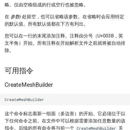
略。仅由空格组成的行或空行也被忽略。
SetTextureCoordinates
在
参数i
处留空，也可以省略该参数。在省略时会应用特定
的默认值。所有默认值都在下方有列出。
您可以在一行的末尾添加注释。注释由分号（U+003B，英
文半角）开始。所有注释在开始解析文件之前就将被自动排
除。
可用指令
CreateMeshBuilder
这个命令标志着新一组面（多边形）的开始。它必须位于以
下任何命令之前。在文件中可以根据需要添加任意数量的该
指令。后续的所有命令将与前一个
关
CreateMeshBuilder