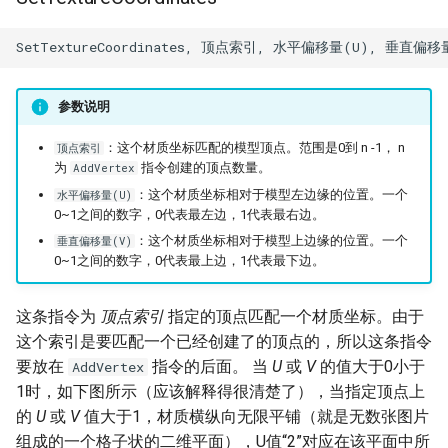
参数说明
：这个材质坐标匹配的模型顶点。范围是0到 n -1， n
顶点索引
为
指令创建的顶点数量。
AddVertex
：这个材质坐标相对于模型左边缘的位置。一个
水平偏移量(U)
0~1之间的数字，0代表最左边，1代表最右边。
：这个材质坐标相对于模型上边缘的位置。一个
垂直偏移量(V)
0~1之间的数字，0代表最上边，1代表最下边。
这条指令为
顶点索引
指定的顶点匹配一个材质坐标。由于
这个索引是要匹配一个已经创建了的顶点的，所以这条指令
要放在
指令的后面。 当
U
或
V
的值大于0小于
AddVertex
1时，如下图所示（应该解释得很清楚了），当指定顶点上
的
U
或
V
值大于1，材质横纵向无限平铺（就是无数张图片
组成的一个格子状的二维平面），U值“2”对应在该平面中所