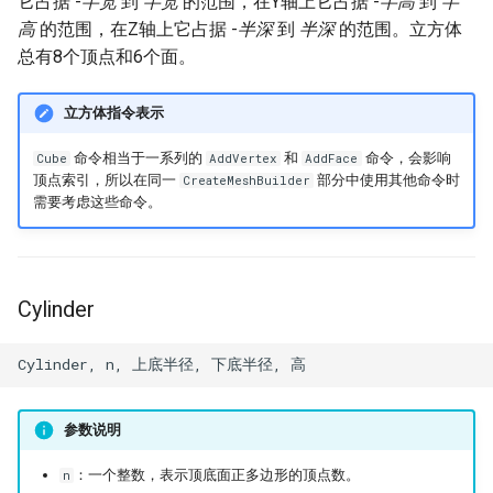
它占据 -
半宽
到
半宽
的范围，在Y轴上它占据 -
半高
到
半
高
的范围，在Z轴上它占据 -
半深
到
半深
的范围。立方体
总有8个顶点和6个面。
立方体指令表示
命令相当于一系列的
和
命令，会影响
Cube
AddVertex
AddFace
顶点索引，所以在同一
部分中使用其他命令时
CreateMeshBuilder
需要考虑这些命令。
Cylinder
参数说明
：一个整数，表示顶底面正多边形的顶点数。
n