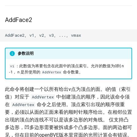
AddFace2
参数说明
：此数值为将要包含在此面中的顶点索引。允许的数值为0到 n
vi
-1， n 是所使用的
命令数量。
AddVertex
此命令将创建一个以所有给出v点为顶点的面。i的值（索引
值）对应于
中创建顶点的顺序，因此该命令须
AddVertex
在
命令之后使用。顶点索引出现的顺序很重
AddVertex
要，必须以从面的正面来看的顺时针顺序给出。在相邻位置
出现的顶点的连线不可以是该多边形的对角线。 仅支持凸
多边形，凹多边形需要被拆成多个凸多边形。面的两边都可
见，但在目前的openBVE版本里背面的光照计算会有错误。