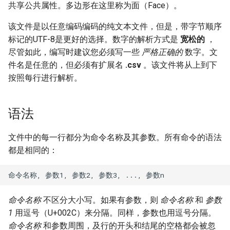
共享公共属性。多边形在这里称为面（Face）。
动态贴图
Cube
该文件是以任意编码编码的纯文本文件，但是，带字节顺序
标记的UTF-8是更好的选择。数字的解析方式是
宽松的
，
Cylinder
尽管如此，编写时建议您必须写一些
严格正确的
数字。文
件名是任意的，但必须有扩展名
.csv
。该文件将从上到下
Translate / TranslateAll
按照每行进行解析。
Scale / ScaleAll
语法
Rotate / RotateAll
文件中的每一行都分为命令名称及其参数。所有命令的语法
Shear / ShearAll
都是相同的：
Mirror / MirrorAll
SetColor / SetColorAll
命令名称
不区分大小写。如果有参数，则
命令名称
和
参数
1
用逗号（U+002C）来分隔。同样，参数也用逗号分隔。
LoadTexture
命令名称
和参数周围，及行的开头和结尾的空格都会被忽