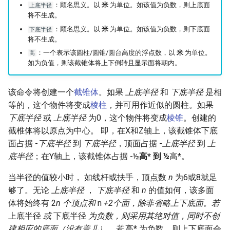
：顾名思义。以
米
为单位。如该值为负数，则上底面
上底半径
将不生成。
：顾名思义。以
米
为单位。如该值为负数，则下底面
下底半径
将不生成。
：一个表示该圆柱/圆锥/圆台高度的浮点数，以
米
为单位。
高
如为负值，则该截锥体将上下倒转且显示面将朝内。
该命令将创建一个
截锥体
。如果
上底半径
和
下底半径
是相
等的，这个物件将变成
棱柱
，并可用作近似的圆柱。如果
下底半径
或
上底半径
为0，这个物件将变成
棱锥
。创建的
截椎体将以原点为中心。 即，在X和Z轴上，该截锥体下底
面占据 -
下底半径
到
下底半径
，顶面占据 -
上底半径
到
上
底半径
；在Y轴上，该截锥体占据 -½
高* 到 ½
高*。
当半径的值较小时， 如线杆或扶手，顶点数
n
为6或8就足
够了。无论
上底半径
，
下底半径
和
n
的值如何，该多面
体将始终有 2
n
个顶点和
n
+2个面，除非省略上下底面。若
上底半径
或
下底半径
为负数，则采用其绝对值，同时不创
建相应的底面（没有盖儿）。若
高* 为负数，则上下底面会